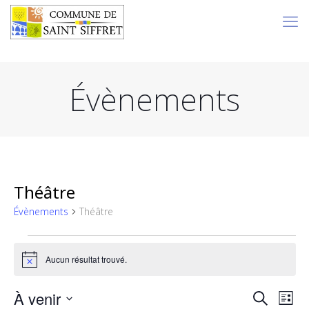
Évènements
Théâtre
Évènements
Théâtre
Évènements
Aucun résultat trouvé.
Notice
Rech
Na
À venir
Recherch
Liste