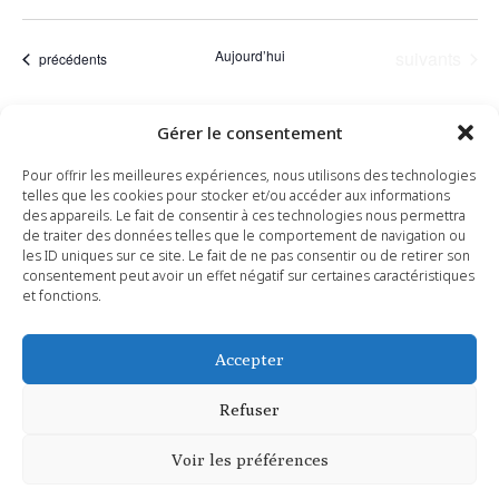
de
Sélectionnez
et
une
vu
date.
Évènements
Aujourd’hui
suivants
Évènements
précédents
navi
Év
de
Gérer le consentement
S’abonner au calendrier
vues
Pour offrir les meilleures expériences, nous utilisons des technologies
telles que les cookies pour stocker et/ou accéder aux informations
Évèn
des appareils. Le fait de consentir à ces technologies nous permettra
de traiter des données telles que le comportement de navigation ou
les ID uniques sur ce site. Le fait de ne pas consentir ou de retirer son
consentement peut avoir un effet négatif sur certaines caractéristiques
et fonctions.
Accepter
Refuser
Copyright 2026 © Mairie de Saint Siffret - Tous droits réservés
| Conception :
Studio Ekodesign
Voir les préférences