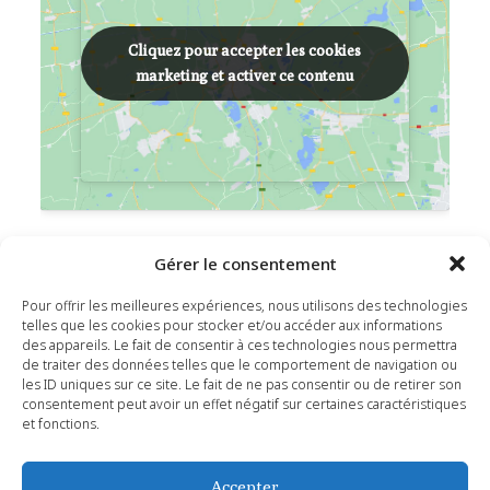
Cliquez pour accepter les cookies
Cliquez pour accepter les cookies
marketing et activer ce contenu
marketing et activer ce contenu
LIEU
Gérer le consentement
Espace culturel – Foyer W. Broche
Pour offrir les meilleures expériences, nous utilisons des technologies
telles que les cookies pour stocker et/ou accéder aux informations
Route de Saint-Maximin
des appareils. Le fait de consentir à ces technologies nous permettra
Saint-Siffret
,
30700
de traiter des données telles que le comportement de navigation ou
les ID uniques sur ce site. Le fait de ne pas consentir ou de retirer son
Voir Lieu site web
consentement peut avoir un effet négatif sur certaines caractéristiques
et fonctions.
Conseil Municipal
Après-midi dansant
Accepter