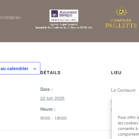
 au calendrier
DÉTAILS
LIEU
Date :
Le Centaure
22 juin 2025
Route de Bag
Heure :
Saint-Siffret
,
+
Pour offrir
9h00 - 18h00
les cookies
consentir à
comportemen