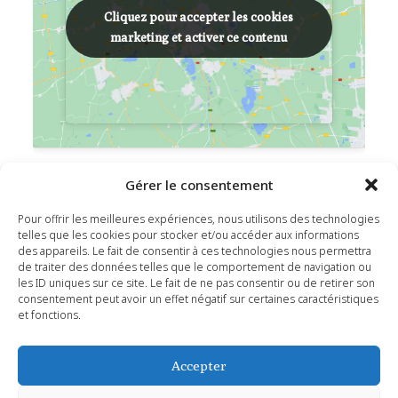
Cliquez pour accepter les cookies
Cliquez pour accepter les cookies
marketing et activer ce contenu
marketing et activer ce contenu
Gérer le consentement
LIEU
Espace Briargues
Pour offrir les meilleures expériences, nous utilisons des technologies
telles que les cookies pour stocker et/ou accéder aux informations
Route de Saint-Maximin
des appareils. Le fait de consentir à ces technologies nous permettra
de traiter des données telles que le comportement de navigation ou
Saint-Siffret
,
30700
+ Google Map
les ID uniques sur ce site. Le fait de ne pas consentir ou de retirer son
consentement peut avoir un effet négatif sur certaines caractéristiques
et fonctions.
Festival Art & Patrimoine
FÊTE DES BELGES À Saint-
Siffret
2026
Accepter