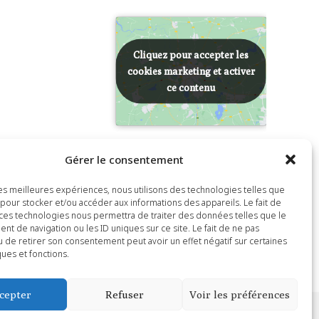
Cliquez pour accepter les
Cliquez pour accepter les
cookies marketing et activer
cookies marketing et activer
ce contenu
ce contenu
Gérer le consentement
 les meilleures expériences, nous utilisons des technologies telles que
 pour stocker et/ou accéder aux informations des appareils. Le fait de
 ces technologies nous permettra de traiter des données telles que le
t de navigation ou les ID uniques sur ce site. Le fait de ne pas
u de retirer son consentement peut avoir un effet négatif sur certaines
Pousses les portes de l’église de Saint-Siffret !
ques et fonctions.
cepter
Refuser
Voir les préférences