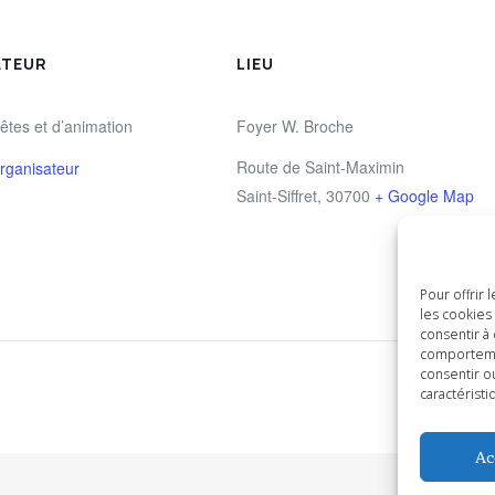
ATEUR
LIEU
êtes et d’animation
Foyer W. Broche
Route de Saint-Maximin
Organisateur
Saint-Siffret
,
30700
+ Google Map
Pour offrir
les cookies
consentir à
comportemen
consentir o
caractéristi
Ac