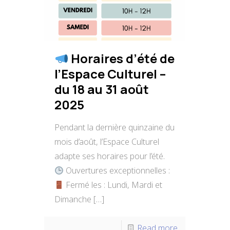
Horaires d’été de
l’Espace Culturel –
du 18 au 31 août
2025
Pendant la dernière quinzaine du
mois d’août, l’Espace Culturel
adapte ses horaires pour l’été.
Ouvertures exceptionnelles :
Fermé les : Lundi, Mardi et
Dimanche
[…]
Read more