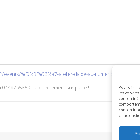
ret.fr/events/%f0%9f%93%a7-atelier-daide-au-numerique-module-2
u 0448765850 ou directement sur place !
Pour offrir
les cookies
consentir à
comportemen
consentir o
caractéristi
Ac