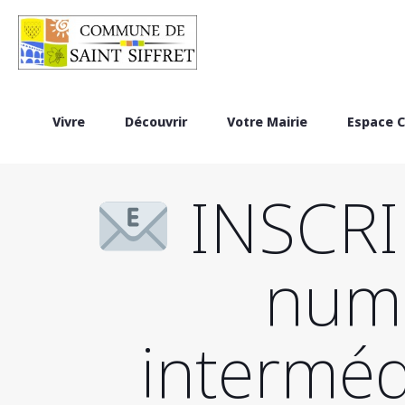
Vivre
Découvrir
Votre Mairie
Espace C
INSCRIP
numé
interméd