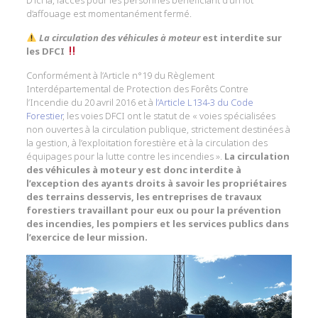
D’ici là, l’accès pour les personnes bénéficiant d’un lot
d’affouage est momentanément fermé.
La circulation des véhicules à moteur
est interdite
sur
les DFCI
Conformément à l’Article n°19 du Règlement
Interdépartemental de Protection des Forêts Contre
l’Incendie du 20 avril 2016 et à
l’Article L134-3 du Code
Forestier
, les voies DFCI ont le statut de « voies spécialisées
non ouvertes à la circulation publique, strictement destinées à
la gestion, à l’exploitation forestière et à la circulation des
équipages pour la lutte contre les incendies ».
La circulation
des véhicules à moteur y est donc interdite à
l’exception des ayants droits à savoir les propriétaires
des terrains desservis, les entreprises de travaux
forestiers travaillant pour eux ou pour la prévention
des incendies, les pompiers et les services publics dans
l’exercice de leur mission.