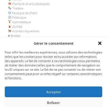
Peinture et arts plastiques
Théâtre
Musique et chant
Pétanque
Gymnastique
Zumba
Activités équestres
♣️ Bridge
Comité des fêtes
Gérer le consentement
Jurassic Trail
Club de l’âge d’or
Pour offrir les meilleures expériences, nous utilisons des technologies
Chasse
telles que les cookies pour stocker et/ou accéder aux informations
des appareils. Le fait de consentir à ces technologies nous permettra
Au programme :
inscriptions, démonstrations et
de traiter des données telles que le comportement de navigation ou
animations
pour petits et grands. Venez nombreux découvrir
les ID uniques sur ce site. Le fait de ne pas consentir ou de retirer son
ou redécouvrir nos associations et leurs talents !
consentement peut avoir un effet négatif sur certaines caractéristiques
et fonctions.
Share
Accepter
Refuser