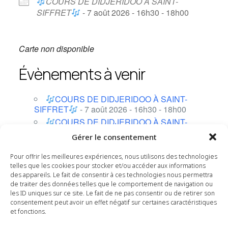
COURS DE DIDJERIDOO À SAINT-
SIFFRET
- 7 août 2026 - 16h30 - 18h00
Carte non disponible
Évènements à venir
COURS DE DIDJERIDOO À SAINT-
SIFFRET
- 7 août 2026 - 16h30 - 18h00
COURS DE DIDJERIDOO À SAINT-
SIFFRET
- 14 août 2026 - 16h30 - 18h00
Gérer le consentement
COURS DE DIDJERIDOO À SAINT-
SIFFRET
- 21 août 2026 - 16h30 - 18h00
Pour offrir les meilleures expériences, nous utilisons des technologies
telles que les cookies pour stocker et/ou accéder aux informations
COURS DE DIDJERIDOO À SAINT-
des appareils. Le fait de consentir à ces technologies nous permettra
SIFFRET
- 28 août 2026 - 16h30 - 18h00
de traiter des données telles que le comportement de navigation ou
COURS DE DIDJERIDOO À SAINT-
les ID uniques sur ce site. Le fait de ne pas consentir ou de retirer son
SIFFRET
- 4 septembre 2026 - 16h30 - 18h00
consentement peut avoir un effet négatif sur certaines caractéristiques
et fonctions.