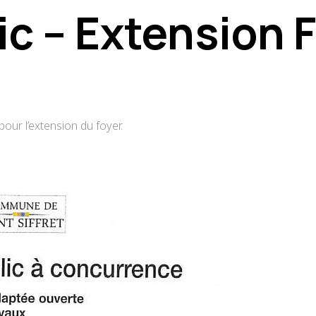
c – Extension 
our l’extension du foyer.