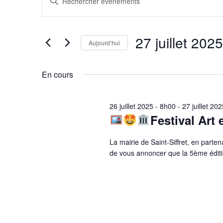
Évènemen
Recherche
mot-
et
for
clé.
27 juillet 2025
Rechercher
Aujourd’hui
navigation
Évènements
Sélectionnez
27
par
une
En cours
mot-
date.
de
clé.
juillet
26 juillet 2025 - 8h00
-
27 juillet 20
Festival Art 
vues
La mairie de Saint-Siffret, en partena
2025
de vous annoncer que la 5ème éditio
Évènements