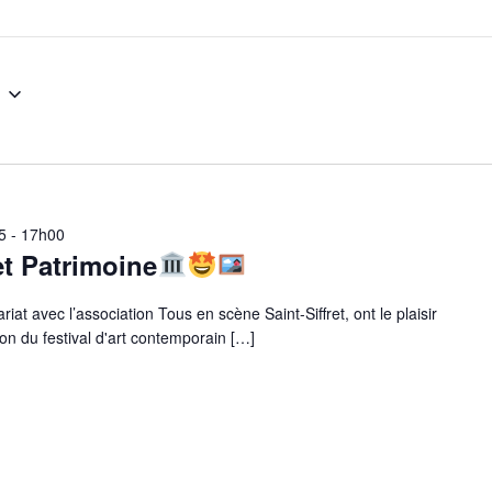
ts
25 - 17h00
et Patrimoine
riat avec l’association Tous en scène Saint-Siffret, ont le plaisir
n du festival d'art contemporain
[…]