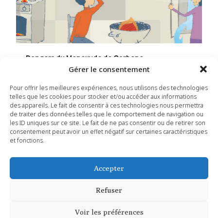
Dangers du Monoxyde de Carbone
Gérer le consentement
Read more
Pour offrir les meilleures expériences, nous utilisons des technologies
telles que les cookies pour stocker et/ou accéder aux informations
des appareils. Le fait de consentir à ces technologies nous permettra
Prev page
de traiter des données telles que le comportement de navigation ou
les ID uniques sur ce site. Le fait de ne pas consentir ou de retirer son
consentement peut avoir un effet négatif sur certaines caractéristiques
et fonctions.
1
2
3
4
5
6
7
8
9
Accepter
Refuser
Copyright 2026 © Mairie de Saint Siffret - Tous droits réservés
| Conception :
Studio Ekodesign
Voir les préférences