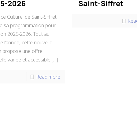
5-2026
Saint-Siffret
ce Culturel de Saint-Siffret
Rea
le sa programmation pour
ison 2025-2026. Tout au
e l’année, cette nouvelle
n propose une offre
elle variée et accessible
[…]
Read more