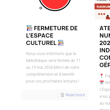
FERMETURE DE
ATE
L’ESPACE
NUM
CULTUREL
202
IND
Nous vous informons que la
CO
bibliothèque sera fermée du 11
GÉR
au 19 mai 2026.Merci de votre
compréhension et à bientôt
Esp
pour vos prochaines lectures !
AV
L’Espa
Read more
vous p
au nu