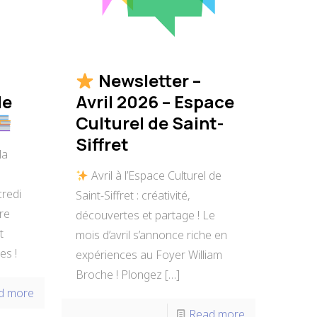
Newsletter –
de
Avril 2026 – Espace
Culturel de Saint-
Siffret
la
Avril à l’Espace Culturel de
credi
Saint-Siffret : créativité,
re
découvertes et partage ! Le
t
mois d’avril s’annonce riche en
es !
expériences au Foyer William
Broche ! Plongez
[…]
d more
Read more