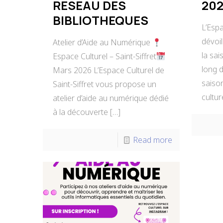
RESEAU DES
202
BIBLIOTHEQUES
L’Espa
dévoi
Atelier d’Aide au Numérique
la sa
Espace Culturel – Saint-Siffret
long d
Mars 2026 L’Espace Culturel de
saiso
Saint-Siffret vous propose un
cultur
atelier d’aide au numérique dédié
à la découverte
[…]
Read more