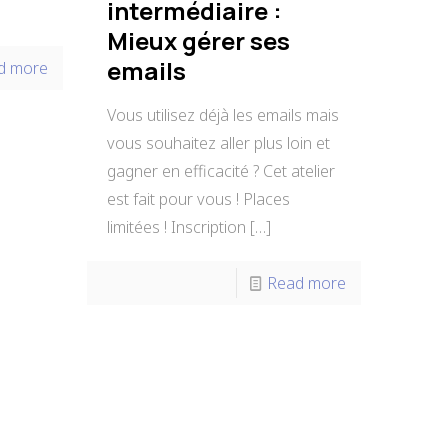
intermédiaire :
Mieux gérer ses
emails
d more
Vous utilisez déjà les emails mais
vous souhaitez aller plus loin et
gagner en efficacité ? Cet atelier
est fait pour vous ! Places
limitées ! Inscription
[…]
Read more