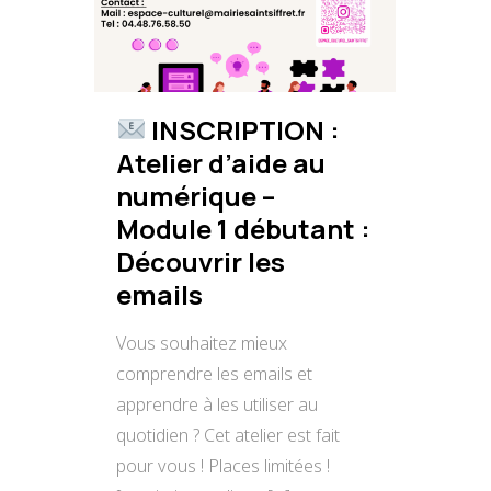
INSCRIPTION :
Atelier d’aide au
numérique –
Module 1 débutant :
Découvrir les
emails
Vous souhaitez mieux
comprendre les emails et
apprendre à les utiliser au
quotidien ? Cet atelier est fait
pour vous ! Places limitées !