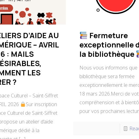
LIERS D’AIDE AU
Fermeture
ÉRIQUE – AVRIL
exceptionnelle 
6 : MAILS
la bibliothèque
ÉSIRABLES,
Nous vous informons que 
MMENT LES
bibliothèque sera fermée
ER ?
exceptionnellement le mer
18 mars 2026.Merci de vot
ace Culturel – Saint-Siffret
compréhension et à bientô
RIL 2026
Sur inscription
pour vos prochaines lectur
ce Culturel de Saint-Siffret
ropose un atelier d’aide
Rea
mérique dédié à la