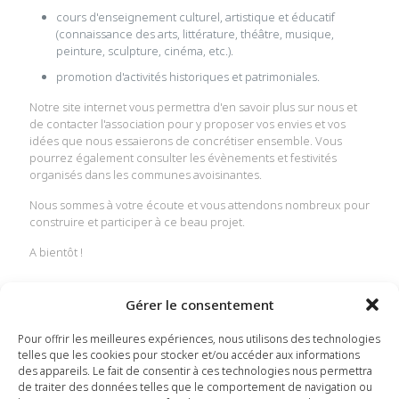
cours d'enseignement culturel, artistique et éducatif
(connaissance des arts, littérature, théâtre, musique,
peinture, sculpture, cinéma, etc.).
promotion d'activités historiques et patrimoniales.
Notre site internet vous permettra d'en savoir plus sur nous et
de contacter l'association pour y proposer vos envies et vos
idées que nous essaierons de concrétiser ensemble. Vous
pourrez également consulter les évènements et festivités
organisés dans les communes avoisinantes.
Nous sommes à votre écoute et vous attendons nombreux pour
construire et participer à ce beau projet.
A bientôt !
Contact
Gérer le consentement
Jean Yves Millian
Pour offrir les meilleures expériences, nous utilisons des technologies
telles que les cookies pour stocker et/ou accéder aux informations
06 78 55 86 65
des appareils. Le fait de consentir à ces technologies nous permettra
tousenscenestsiffret@gmail.com
de traiter des données telles que le comportement de navigation ou