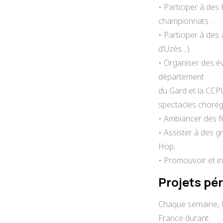
• Participer à des 
championnats .
• Participer à de
d’Uzès…)
• Organiser des é
département
du Gard et la CCP
spectacles chorég
• Ambiancer des fê
• Assister à des 
Hop.
• Promouvoir et ini
Projets pér
Chaque semaine, Ba
France durant