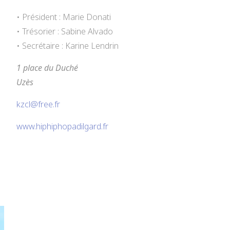
• Président : Marie Donati
• Trésorier : Sabine Alvado
• Secrétaire : Karine Lendrin
1 place du Duché
Uzès
kzcl@free.fr
e
www.hiphiphopadilgard.fr