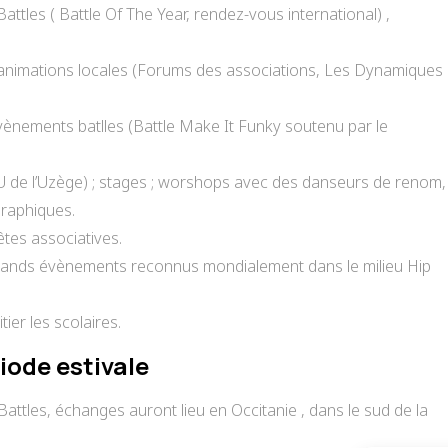
Battles ( Battle Of The Year, rendez-vous international) ,
s animations locales (Forums des associations, Les Dynamiques
vènements batlles (Battle Make It Funky soutenu par le
U de l’Uzège) ; stages ; worshops avec des danseurs de renom,
raphiques.
tes associatives.
grands évènements reconnus mondialement dans le milieu Hip
tier les scolaires.
iode estivale
ttles, échanges auront lieu en Occitanie , dans le sud de la